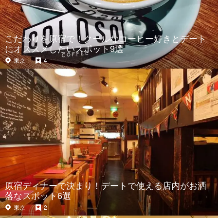
こだわりを原宿で！クールなコーヒー好きとデート
にオススメしたいスポット9選
東京
4
原宿ディナーで決まり！デートで使える店内がお洒
落なスポット6選
東京
2