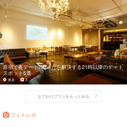
原宿で夜デート⁉︎困ったを解決する21時以降のデート
スポット5選
東京
3
おでかけプランをもっとみる
フォトレポ