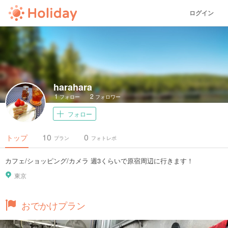
ログイン
harahara
1
2
フォロー
フォロワー
フォロー
10
0
トップ
プラン
フォトレポ
カフェ/ショッピング/カメラ 週3くらいで原宿周辺に行きます！
東京
おでかけプラン