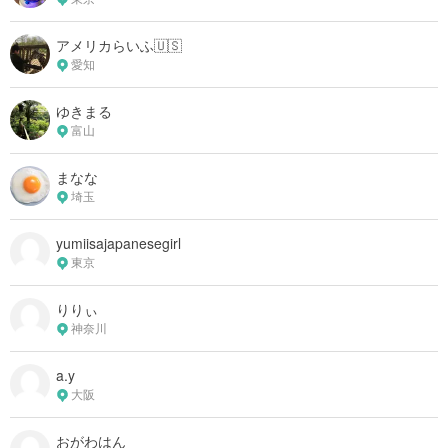
アメリカらいふ🇺🇸
愛知
ゆきまる
富山
まなな
埼玉
yumiisajapanesegirl
東京
りりぃ
神奈川
a.y
大阪
おがわはん