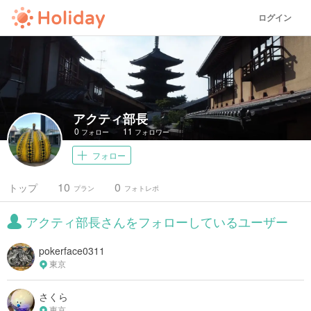
ログイン
アクティ部長
0
11
フォロー
フォロワー
フォロー
10
0
トップ
プラン
フォトレポ
アクティ部長さんをフォローしているユーザー
pokerface0311
東京
さくら
東京