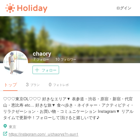
ログイン
chaory
7
10
フォロー
フォロワー
フォロー
3
0
トップ
プラン
フォトレポ
♡♡♡東京OL♡♡♡ 好きなエリア▼ 表参道・渋谷・原宿・新宿・代官
山・恵比寿 etc... 好きな旅▼ 食べ歩き・ネイチャー・アクティビティ・
リラクゼーション・お買い物・コミュニケーション Instagram▼ リアル
タイムで更新中！フォローして頂けると嬉しいです♪
東京
https://instagram.com/_u/chaorys?r=sun1