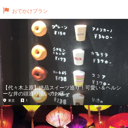
おでかけプラン
【代々木上原】絶品スイーツ巡り！可愛い＆ヘルシ
ーな井の頭通り沿いのお店
東京
1