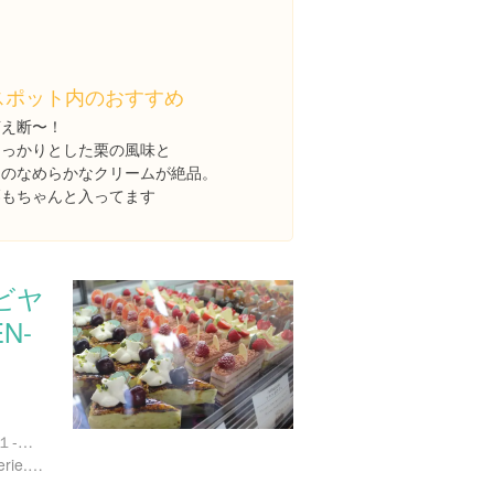
スポット内のおすすめ
萌え断〜！
しっかりとした栗の風味と
中のなめらかなクリームが絶品。
栗もちゃんと入ってます
ビヤ
N-
東京都渋谷区上原１丁目２１-１０ 坂の上21番館 1F
http://www.bien-etre-patisserie.com/