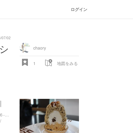
ログイン
/07/02
シ
chaory
1
地図をみる
東京都渋谷区上原１丁目２６-１６ ＴＴＳビル １階
/