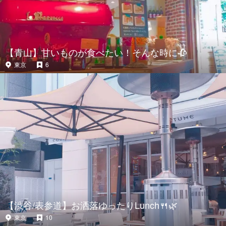
【青山】甘いものが食べたい！そんな時に🥀
東京
6
【渋谷/表参道】お洒落ゆったりLunch🍴🌿
東京
10