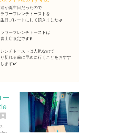
友達が誕生日だったので
フラワーフレンチトーストを
誕生日プレートにして頂きました🌿
フラワーフレンチトーストは
青山店限定です❣️
フレンチトーストは人気なので
売り切れる前に早めに行くことをおすす
します✔️
コー
le
東京都港区南青山３丁目１３-１４
https://bluebottlecoffee.jp/cafes/aoyama