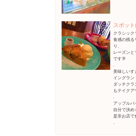
スポット
クラシック
食感の残る
り、
レーズンと
です🥂
.
美味しいす
イングラン
ダッチクラ
もテイクア
.
アップルパ
自分で決め
是非お店で
.