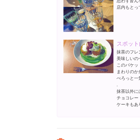
思わず皆んな
店内もとって
スポット
抹茶のフレ
美味しいの一
このバケッ
まわりのか
ぺろっと一
.
抹茶以外に
チョコレー
ケーキもあ