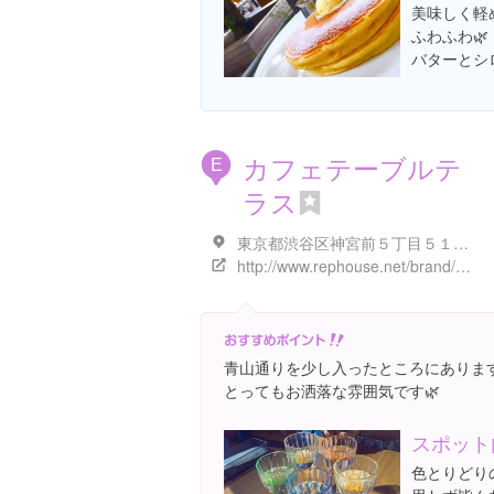
美味しく軽め
ふわふわ🌿
バターとシ
カフェテーブルテ
E
ラス
東京都渋谷区神宮前５丁目５１-８
http://www.rephouse.net/brand/cafe_table_terrace.html
青山通りを少し入ったところにあります(
とってもお洒落な雰囲気です🌿
スポット
色とりどり