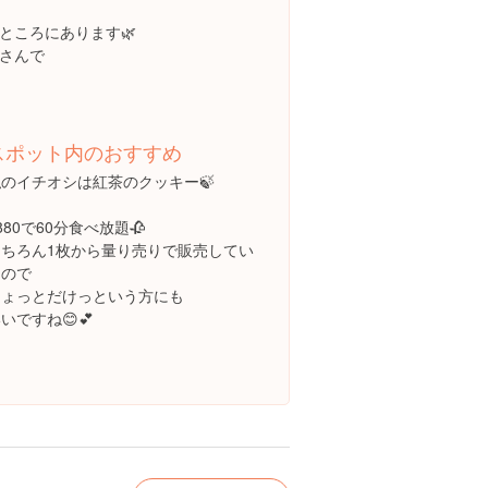
ところにあります🌿
さんで
スポット内のおすすめ
私のイチオシは紅茶のクッキー🍃
880で60分食べ放題🥀
もちろん1枚から量り売りで販売してい
るので
ちょっとだけっという方にも
いですね😊💕