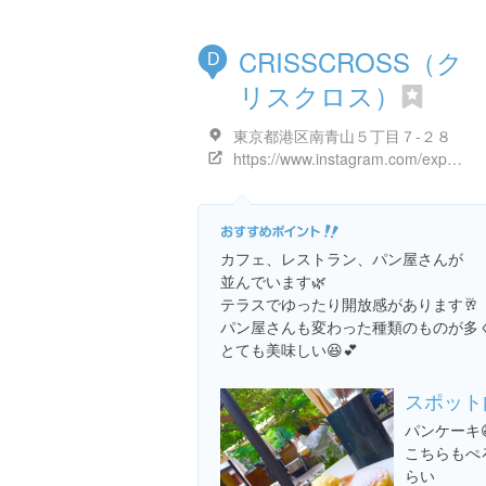
CRISSCROSS（ク
D
リスクロス）
東京都港区南青山５丁目７-２８
https://www.instagram.com/explore/locations/95925552
カフェ、レストラン、パン屋さんが
並んでいます🌿
テラスでゆったり開放感があります🥂
パン屋さんも変わった種類のものが多
とても美味しい😆💕
スポット
パンケーキ
こちらもぺ
らい