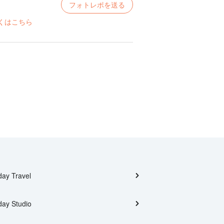
フォトレポを送る
くはこちら
day Travel
day Studio