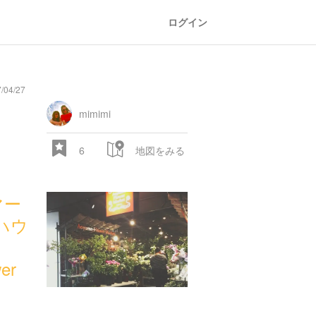
ログイン
/04/27
mimimi
6
地図をみる
マー
ハウ
er