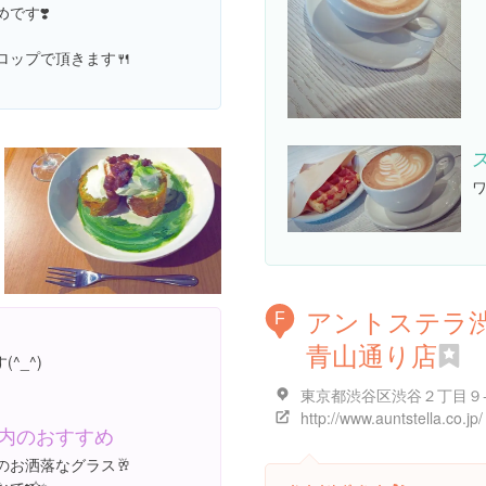
です❣️
ロップで頂きます🍴
ワ
アントステラ
F
青山通り店
^_^)
http://www.auntstella.co.jp/
内のおすすめ
のお洒落なグラス🥂