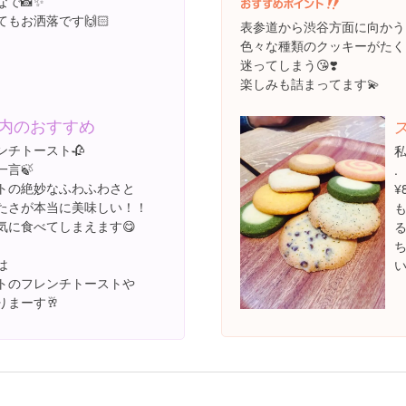
で📸✨
もお洒落です🙌🏻
表参道から渋谷方面に向かう
色々な種類のクッキーがたく
迷ってしまう😘❣️
楽しみも詰まってます💫
内のおすすめ
ンチトースト🥀
言🍃
.
トの絶妙なふわふわさと
¥
たさが本当に美味しい！！
気に食べてしまえます😋
は
い
トのフレンチトーストや
りまーす🥂