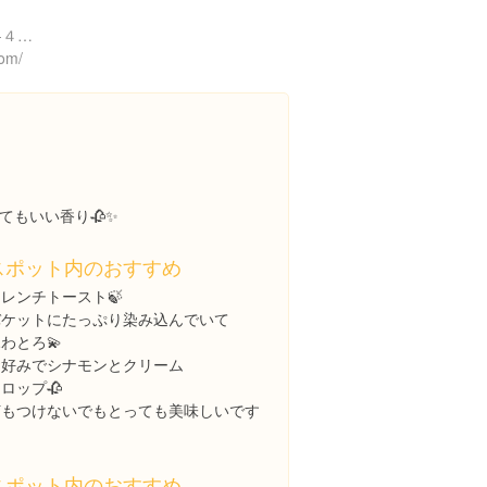
東京都港区南青山５丁目４-４１ グラッセリア青山 １Ｆ
com/
てもいい香り🥀✨
スポット内のおすすめ
レンチトースト🍃
バケットにたっぷり染み込んでいて
わとろ💫
お好みでシナモンとクリーム
ロップ🥀
何もつけないでもとっても美味しいです

スポット内のおすすめ