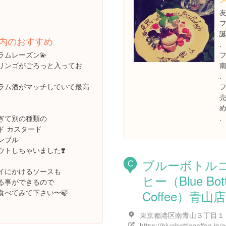
内のおすすめ
.
ラムレーズン💫
南
リンゴがごろっと入ってお
.
ラム酒がマッチしていて最高
め
.
ぎて別の種類の
ド カスタード
ンブル
ウトしちゃいました❣️
ブルーボトル
C
イにかけるソースも
ヒー（Blue Bott
る事ができるので
Coffee）青山店
食べてみて下さい〜🍃