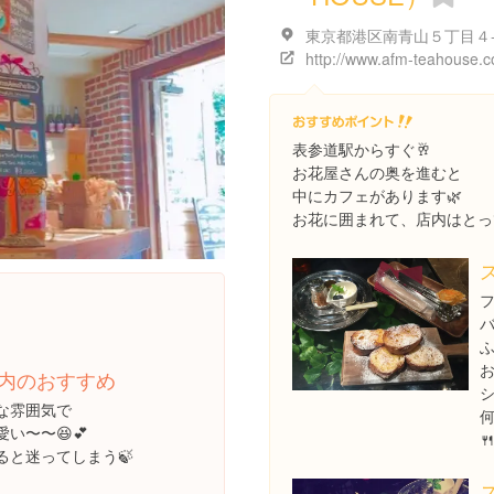
http://www.afm-teahouse.
表参道駅からすぐ🥂
お花屋さんの奥を進むと
中にカフェがあります🌿
お花に囲まれて、店内はとっ
フ
ふ
内のおすすめ
シ
な雰囲気で
い〜〜😆💕

ると迷ってしまう🍃