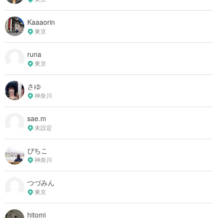
Kaaaorin
東京
runa
東京
さゆ
神奈川
sae.m
未設定
ぴちこ
神奈川
つづみん
東京
hitomi