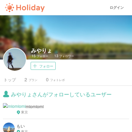
ログイン
みやりょ
15
13
フォロー
フォロワー
フォロー
2
0
トップ
プラン
フォトレポ
みやりょさんがフォローしているユーザー
miomiomi
東京
もい
東京