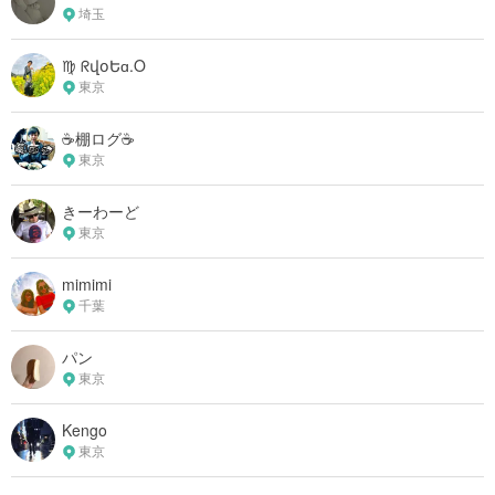
埼玉
♍︎ ᖇվօԵɑ.O
東京
☕️棚ログ☕️
東京
きーわーど
東京
mimimi
千葉
パン
東京
Kengo
東京