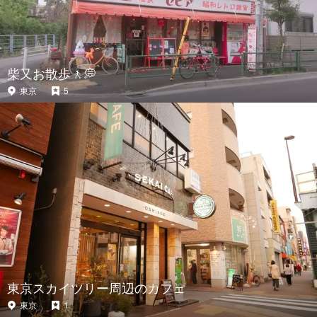
柴又お散歩🚶💭
東京
5
東京スカイツリー周辺のカフェ
東京
1