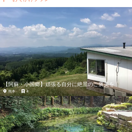
【阿蘇・小国郷】頑張る自分に絶景のご褒美を
熊本
4