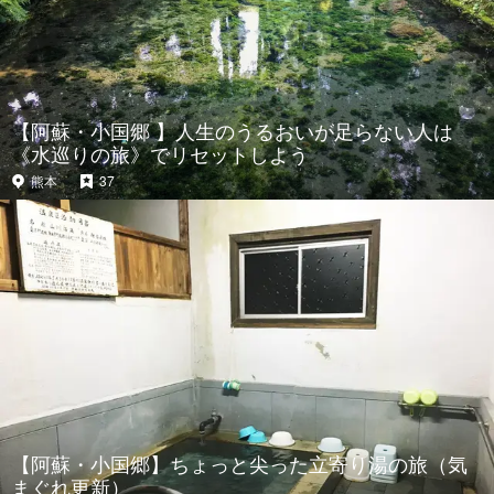
【阿蘇・小国郷 】人生のうるおいが足らない人は
《水巡りの旅》でリセットしよう
熊本
37
【阿蘇・小国郷】ちょっと尖った立寄り湯の旅（気
まぐれ更新）