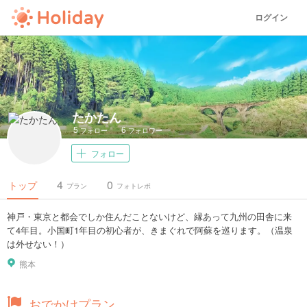
ログイン
たかたん
5
6
フォロー
フォロワー
フォロー
4
0
トップ
プラン
フォトレポ
神戸・東京と都会でしか住んだことないけど、縁あって九州の田舎に来
て4年目。小国町1年目の初心者が、きまぐれで阿蘇を巡ります。（温泉
は外せない！）
熊本
おでかけプラン