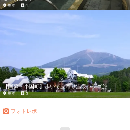
熊本
1
【阿蘇・小国町】歩いて立寄り温泉ハシゴ旅
熊本
3
フォトレポ