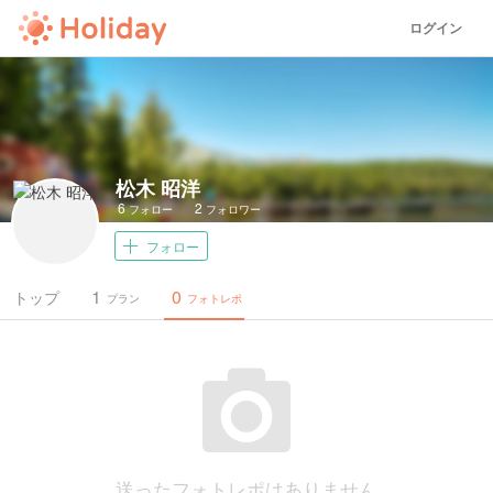
ログイン
松木 昭洋
6
2
フォロー
フォロワー
フォロー
1
0
トップ
プラン
フォトレポ
送ったフォトレポはありません