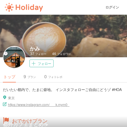
ログイン
かみ
37
46
フォロー
フォロワー
フォロー
9
0
トップ
プラン
フォトレポ
だいたい都内で、たまに僻地。 インスタフォローご自由にどうゾ #HOA
東京
https://www.instagram.com/___k.mym0_
おでかけプラン
都外カフェまとめ☕️