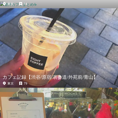
東京
14
カフェ記録【渋谷/原宿/表参道/外苑前/青山】
東京
79