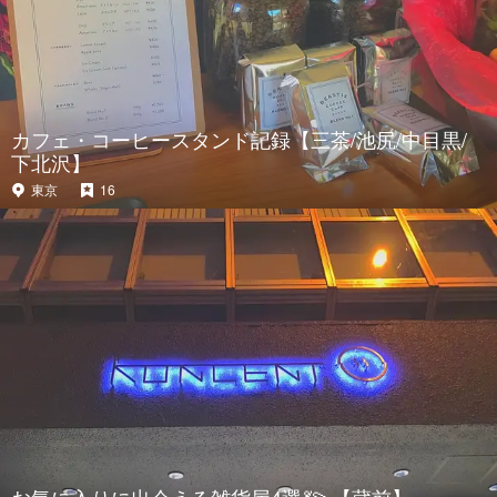
カフェ・コーヒースタンド記録【三茶/池尻/中目黒/
下北沢】
東京
16