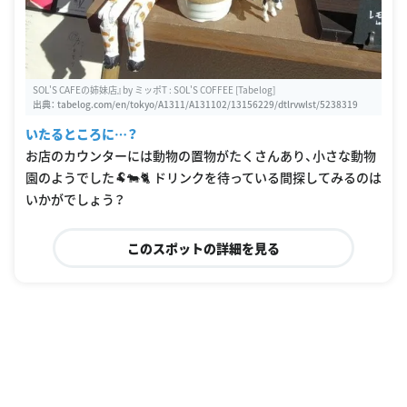
SOL'S CAFEの姉妹店』by ミッポT : SOL'S COFFEE [Tabelog]
出典：
tabelog.com/en/tokyo/A1311/A131102/13156229/dtlrvwlst/5238319
いたるところに…？
お店のカウンターには動物の置物がたくさんあり、小さな動物
園のようでした🐏🐄🐈 ドリンクを待っている間探してみるのは
いかがでしょう？
このスポットの詳細を見る