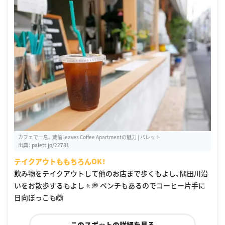
カフェで一息。蔵前Leaves Coffee Apartmentの魅力 | パレット
出典：
palett.jp/22781
テイクアウトももちろんOK！
飲み物をテイクアウトして他のお店まで歩くもよし、隅田川沿
いをお散歩するもよし🚶💭 ベンチもあるのでコーヒー片手に
日向ぼっこも🙆
このスポットの詳細を見る