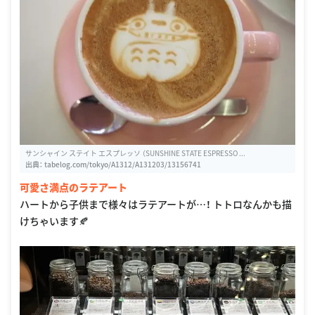
サンシャイン ステイト エスプレッソ （SUNSHINE STATE ESPRESSO ...
出典：
tabelog.com/tokyo/A1312/A131203/13156741
可愛さ満点のラテアート
ハートから子供まで様々はラテアートが…！ トトロなんかも描
けちゃいます🍂