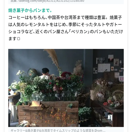
出典：
tabelog.com/tokyo/A1311/A131102/13188380
焼き菓子からパンまで。
コーヒーはもちろん、中国茶や台湾茶まで種類は豊富。 焼菓子
は人気のレモンタルトをはじめ、季節にそったタルトやガトー
ショコラなど、近くのパン屋さん「ペリカン」のパンもいただけ
ます🍞
ギャラリー&焼き菓子&台湾茶でタイムスリップのような感覚を【from ...