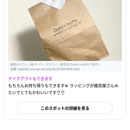
蔵前のマフィン屋 デイリーズマフィン東京店（Daily's muffin TOKYO ...
出典：
tabelist.seesaa.net/article/437881080.html
テイクアウトもできます
もちろんお持ち帰りもできます💫 ラッピングが雑貨屋さんみ
たいでとてもかわいいです👌👌
このスポットの詳細を見る