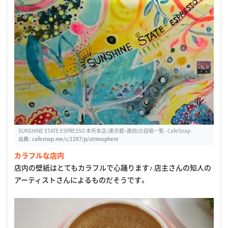
SUNSHINE STATE ESPRESSO 本所本店 (東京都・蔵前)の投稿一覧 - CafeSnap
出典：
cafesnap.me/c/1287/p/atmosphere
カラフルな店内
店内の壁紙はとてもカラフルで心踊ります♪ 店主さんの知人の
アーティストさんによるものだそうです。