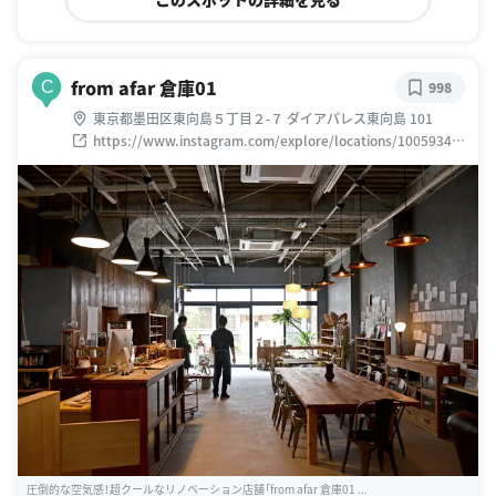
from afar 倉庫01
C
998
東京都墨田区東向島５丁目２-７ ダイアパレス東向島 101
https://www.instagram.com/explore/locations/10059346
16
圧倒的な空気感！超クールなリノベーション店舗「from afar 倉庫01 ...