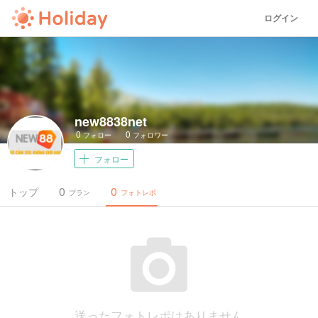
ログイン
new8838net
0
0
フォロー
フォロワー
フォロー
0
0
トップ
プラン
フォトレポ
送ったフォトレポはありません