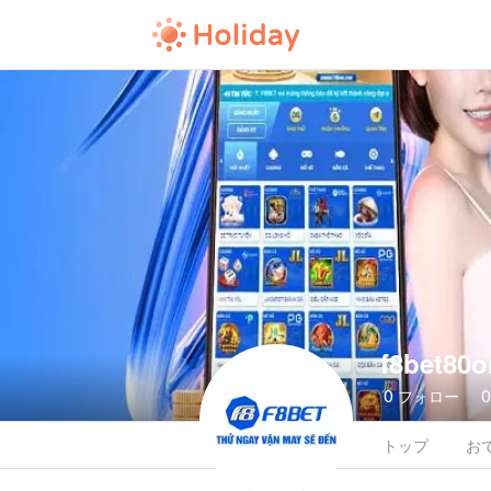
f8bet80o
0
フォロー
トップ
お