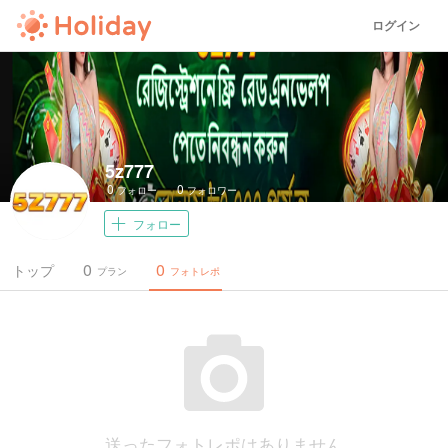
ログイン
5z777
0
0
フォロー
フォロワー
フォロー
0
0
トップ
プラン
フォトレポ
送ったフォトレポはありません