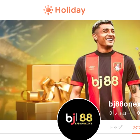
bj88one
0
フォロー
トップ
お