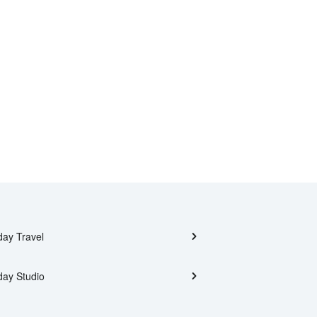
day Travel
day Studio