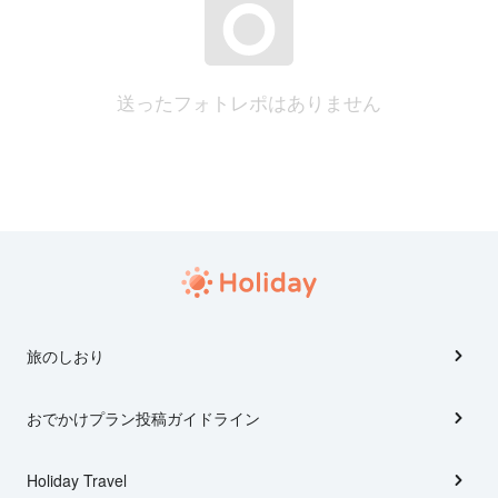
送ったフォトレポはありません
旅のしおり
おでかけプラン投稿ガイドライン
Holiday Travel