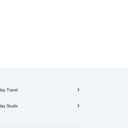
day Travel
day Studio