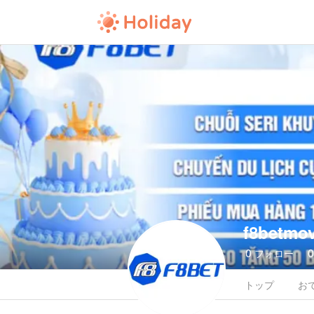
f8betmov
0
フォロー
トップ
お