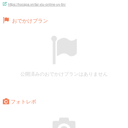
https://hocspa.vn/tai-xiu-online-uy-tin/
おでかけプラン
公開済みのおでかけプランはありません
フォトレポ