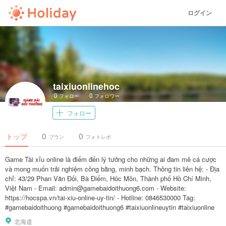
ログイン
taixiuonlinehoc
0
0
フォロー
フォロワー
フォロー
0
0
トップ
プラン
フォトレポ
Game Tài xỉu online là điểm đến lý tưởng cho những ai đam mê cá cược
và mong muốn trải nghiệm công bằng, minh bạch. Thông tin liên hệ: - Địa
chỉ: 43/29 Phan Văn Đối, Bà Điểm, Hóc Môn, Thành phố Hồ Chí Minh,
Việt Nam - Email: admin@gamebaidoithuong6.com - Website:
https://hocspa.vn/tai-xiu-online-uy-tin/ - Hotline: 0846530000 Tag:
#gamebaidoithuong #gamebaidoithuong6 #taixiuonlineuytin #taixiuonline
北海道