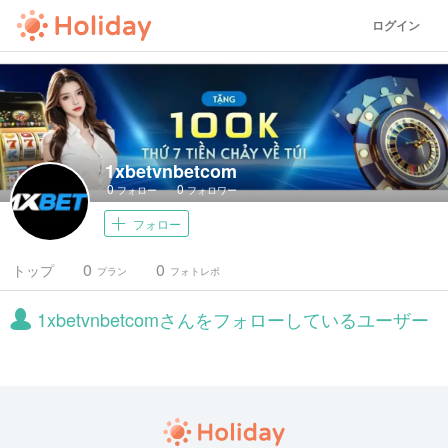
ログイン
1xbetvnbetcom
0
0
フォロー
フォロワー
フォロー
0
0
トップ
プラン
フォトレポ
1xbetvnbetcomさんをフォローしているユーザー