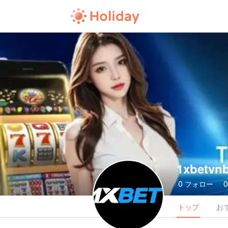
1xbetvn
0
フォロー
トップ
お