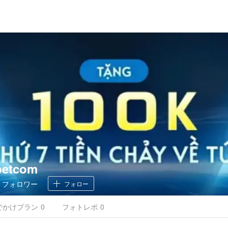
betcom
0
フォロワー
フォロー
でかけ
プラン
0
フォトレポ
0