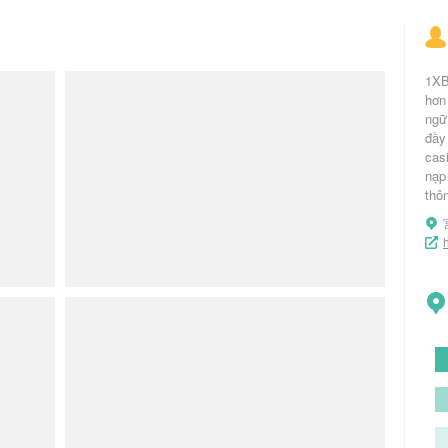
1XB
hơn
ngữ
đầy
cas
nạp
thôn