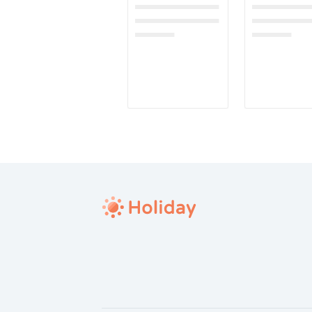
dummymessagefor
dummymessa
photoreportplac
photorepor
eholder
eholder