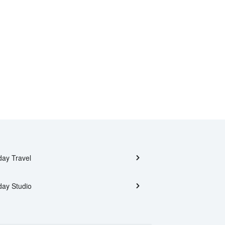
day Travel
day Studio