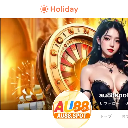
au88spo
0
フォロー
トップ
お