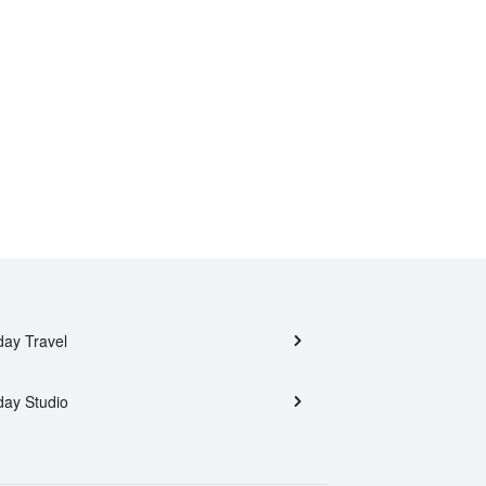
day Travel
day Studio