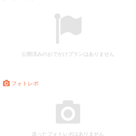
公開済みのおでかけプランはありません
フォトレポ
送ったフォトレポはありません