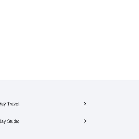
day Travel
day Studio