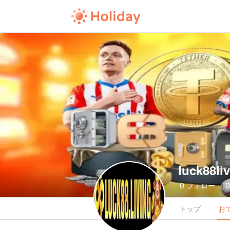
luck88li
0
フォロー
トップ
お