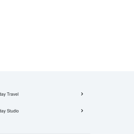
day Travel
day Studio