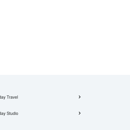
day Travel
day Studio