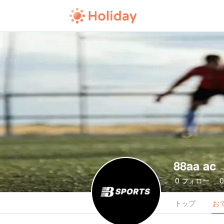
88aa ac
0
フォロー
トップ
お