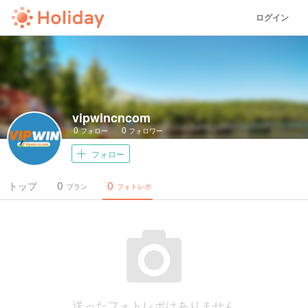
ログイン
vipwincncom
0
0
フォロー
フォロワー
フォロー
0
0
トップ
プラン
フォトレポ
送ったフォトレポはありません