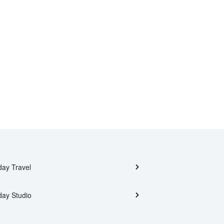
day Travel
day Studio