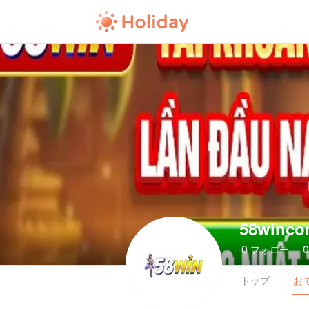
58winc
0
フォロー
トップ
お