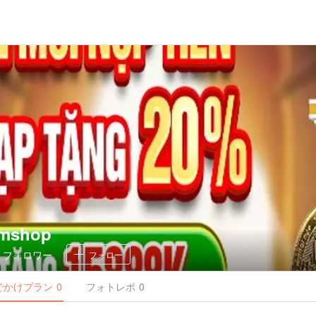
omshop
0
フォロワー
フォロー
でかけ
プラン
0
フォトレポ
0