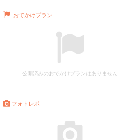
おでかけプラン
公開済みのおでかけプランはありません
フォトレポ