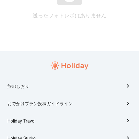
送ったフォトレポはありません
旅のしおり
おでかけプラン投稿ガイドライン
Holiday Travel
Holiday Studio