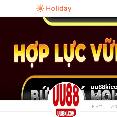
uu88kic
0
フォロー
トップ
お