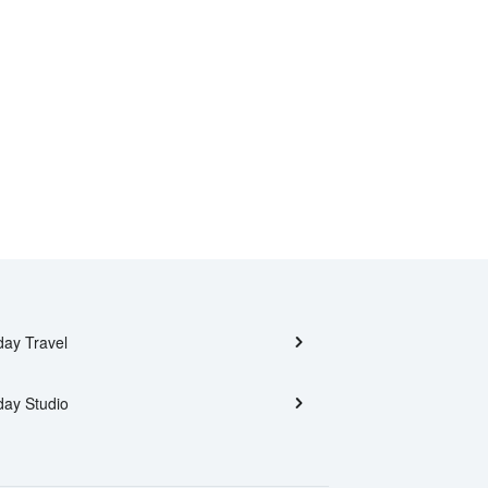
day Travel
day Studio