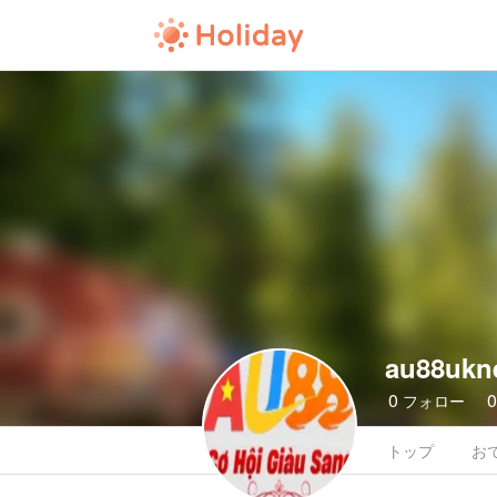
au88ukn
0
フォロー
トップ
お