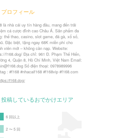
プロフィール
8 là nhà cái uy tín hàng đầu, mang đến trải
iệm cá cược đỉnh cao Châu Á. Sản phẩm đa
g: thể thao, casino, slot game, đá gà, xổ số,
hũ. Đặc biệt, tặng ngay 68K miễn phí cho
nh viên mới – không cần nạp. Website:
ps://f168.dog/ Địa chỉ: 961 Đ. Phạm Thế Hiển,
ờng 4, Quận 8, Hồ Chí Minh, Việt Nam Email:
in@f168.dog Số điện thoại: 0978989996
tag : #f168 #nhacaif168 #f168vip #f168.com
https://f168.dog/
投稿しているおでかけエリア
6 回以上
2 〜 5 回