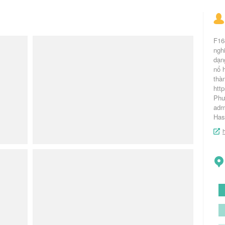
F16
ngh
dạn
nổ 
thà
htt
Phư
adm
Has