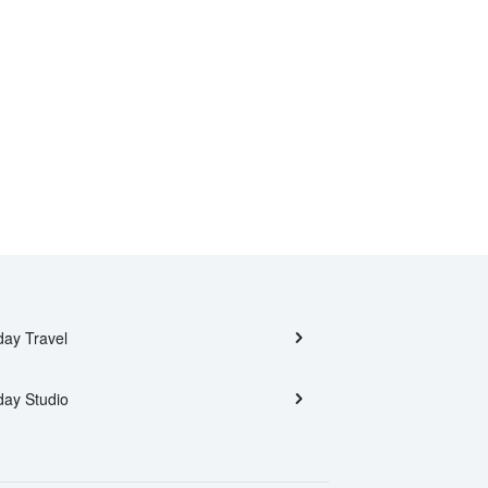
day Travel
day Studio