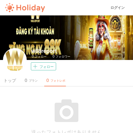
ログイン
w88report
0
0
フォロー
フォロワー
フォロー
0
0
トップ
プラン
フォトレポ
送ったフォトレポはありません