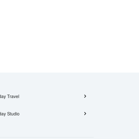
day Travel
day Studio