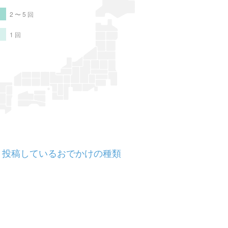
2 〜 5 回
1 回
投稿しているおでかけの種類