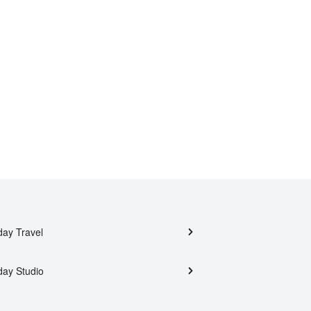
day Travel
day Studio