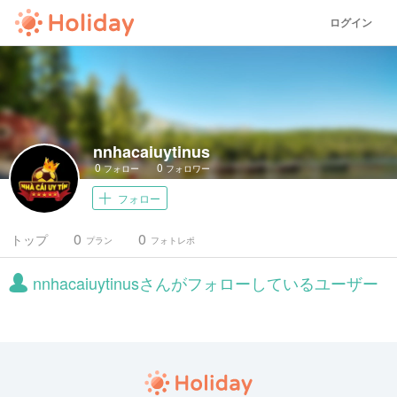
ログイン
nnhacaiuytinus
0
0
フォロー
フォロワー
フォロー
0
0
トップ
プラン
フォトレポ
nnhacaiuytinusさんがフォローしているユーザー