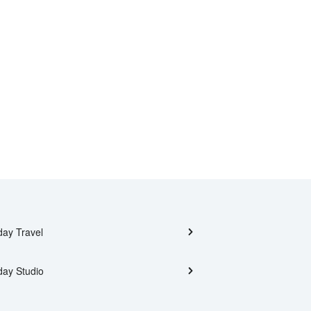
day Travel
day Studio