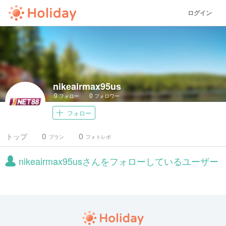
ログイン
nikeairmax95us
0
0
フォロー
フォロワー
フォロー
0
0
トップ
プラン
フォトレポ
nikeairmax95usさんをフォローしているユーザー