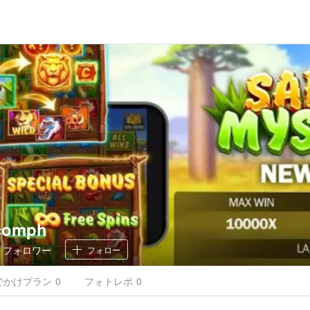
comph
0
フォロワー
フォロー
でかけ
プラン
0
フォトレポ
0