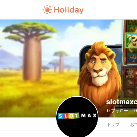
slotmax
0
フォロー
トップ
お