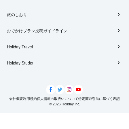
旅のしおり
おでかけプラン投稿ガイドライン
Holiday Travel
Holiday Studio
会社概要
利用規約
個人情報の取扱いについて
特定商取引法に基づく表記
© 2026 Holiday Inc.