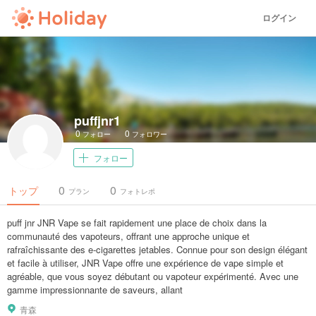
ログイン
puffjnr1
0
0
フォロー
フォロワー
フォロー
0
0
トップ
プラン
フォトレポ
puff jnr JNR Vape se fait rapidement une place de choix dans la
communauté des vapoteurs, offrant une approche unique et
rafraîchissante des e-cigarettes jetables. Connue pour son design élégant
et facile à utiliser, JNR Vape offre une expérience de vape simple et
agréable, que vous soyez débutant ou vapoteur expérimenté. Avec une
gamme impressionnante de saveurs, allant
青森