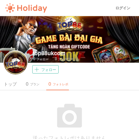
ログイン
top88ukcom
0
0
フォロー
フォロワー
フォロー
0
0
トップ
プラン
フォトレポ
送ったフォトレポはありません