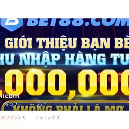
nncom
0
フォロワー
フォロー
でかけ
プラン
0
フォトレポ
0