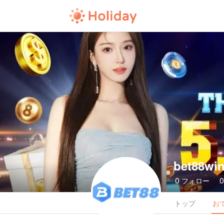
bet88wi
0
フォロー
トップ
お