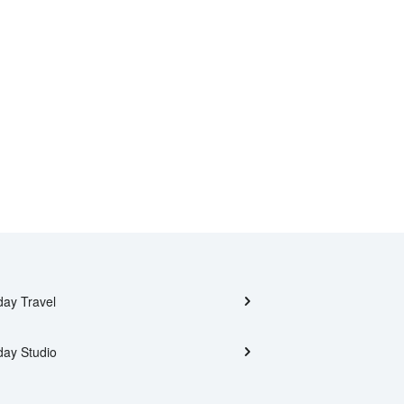
day Travel
day Studio