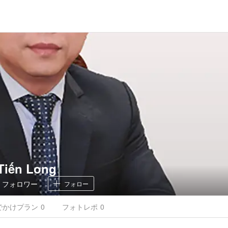
Tiến Long
0
フォロワー
フォロー
でかけ
プラン
0
フォトレポ
0