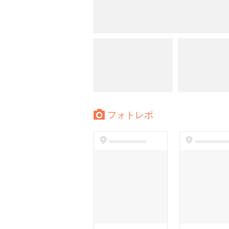
フォトレポ
dummyspot
dummyspo