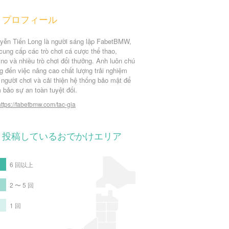
プロフィール
yễn Tiến Long là người sáng lập FabetBMW,
 cung cấp các trò chơi cá cược thể thao,
ino và nhiều trò chơi đổi thưởng. Anh luôn chú
ng đến việc nâng cao chất lượng trải nghiệm
 người chơi và cải thiện hệ thống bảo mật để
 bảo sự an toàn tuyệt đối.
https://fabetbmw.com/tac-gia
投稿しているおでかけエリア
6 回以上
2 〜 5 回
1 回