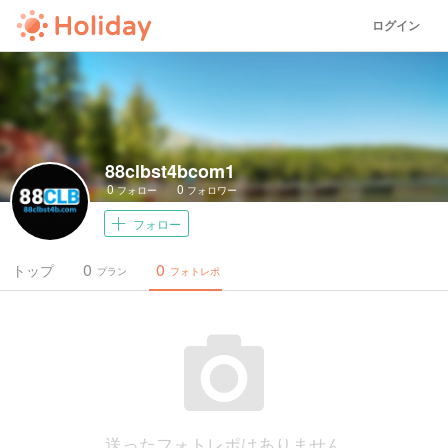
ログイン
88clbst4bcom1
0
0
フォロー
フォロワー
フォロー
0
0
トップ
プラン
フォトレポ
送ったフォトレポはありません