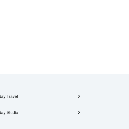
day Travel
day Studio