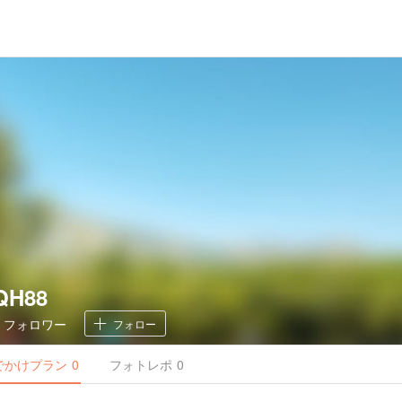
 QH88
0
フォロワー
フォロー
でかけ
プラン
0
フォトレポ
0