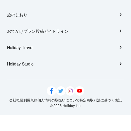
旅のしおり
おでかけプラン投稿ガイドライン
Holiday Travel
Holiday Studio
会社概要
利用規約
個人情報の取扱いについて
特定商取引法に基づく表記
© 2026 Holiday Inc.