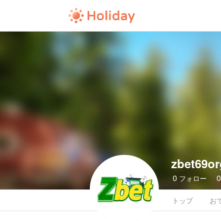
zbet69or
0
フォロー
トップ
お