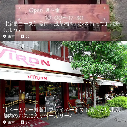
【定番コース】蔵前～浅草橋をパンを持ってお散歩
しよう♪
東京
55
【ベーカリー厳選】プライベートでも食べたい東京
都内のお気に入りベーカリー♪
東京
37